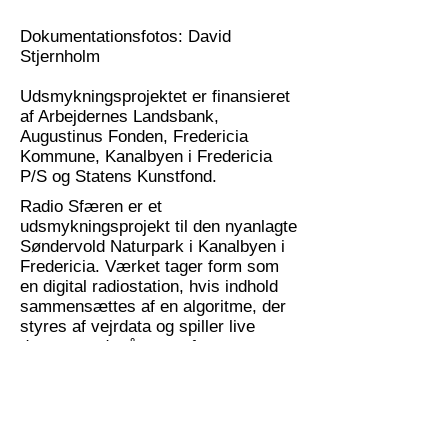
Dokumentationsfotos: David
Stjernholm
Udsmykningsprojektet er finansieret
af Arbejdernes Landsbank,
Augustinus Fonden, Fredericia
Kommune, Kanalbyen i Fredericia
P/S og S
tatens Kunstfond
.
Radio Sfæren er et
udsmykningsprojekt til den nyanlagte
Søndervold Naturpark i Kanalbyen i
Fredericia. Værket tager form som
en digital radiostation, hvis indhold
sammensættes af en algoritme, der
styres af vejrdata og spiller live
døgnet rundt på
www.sfæren.nu